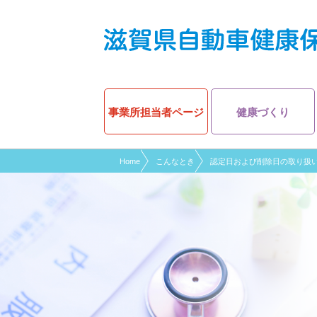
現在表示しているページの位置です。
ページ内を移動するためのリンクです。
サイト内の主なカテゴリメニューへ移動します
このページの本文へ移動します
事業所担当者ページ
健康づくり
Home
こんなとき
認定日および削除日の取り扱