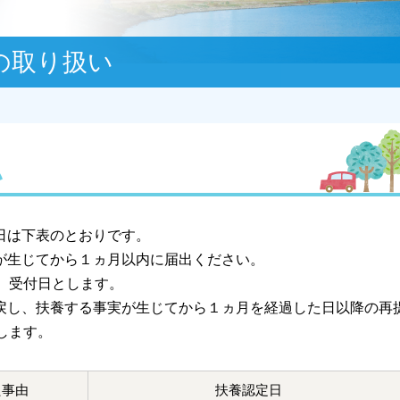
の取り扱い
い
日は下表のとおりです。
が生じてから１ヵ月以内に届出ください。
、受付日とします。
戻し、扶養する事実が生じてから１ヵ月を経過した日以降の再
します。
た事由
扶養認定日