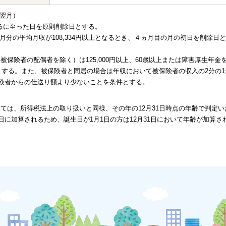
翌月）
得るに至った日を原則削除日とする。
分の平均月収が108,334円以上となるとき、４ヵ月目の月の初日を削除日と
被保険者の配偶者を除く）は125,000円以上、60歳以上または障害厚生年金
以上とする。また、被保険者と同居の場合は年収において被保険者の収入の2分の1
険者からの仕送り額より少ないことを条件とする。
いては、所得税法上の取り扱いと同様、その年の12月31日時点の年齢で判定い
に加算されるため、誕生日が1月1日の方は12月31日において年齢が加算さ