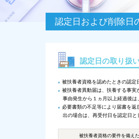
認定日および削除日
認定日の取り扱
被扶養者資格を認めたときの認定
被扶養者異動届は、扶養する事実
事由発生から１ヵ月以上経過後は
必要書類の不足等により届書を返
出の場合は、再受付日を認定日と
被扶養者資格の要件を備え