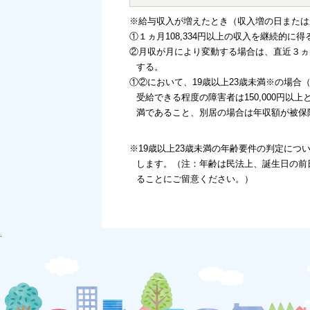
※給与収入が増えたとき（収入増の日または
①１ヵ月108,334円以上の収入を継続的に
②月収が月により変動する場合は、直近３ヵ月
する。
①②において、19歳以上23歳未満※の場合（
受給できる程度の障害者は150,000円
満であること、別居の場合は年収額が被保
※19歳以上23歳未満の年齢要件の判定につ
します。（注：年齢は民法上、誕生日の前日
ることにご留意ください。）