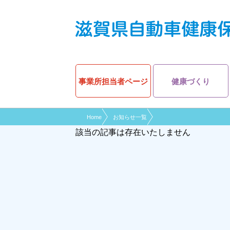
現在表示しているページの位置です。
ページ内を移動するためのリンクです。
サイト内の主なカテゴリメニューへ移動します
このページの本文へ移動します
事業所担当者ページ
健康づくり
Home
お知らせ一覧
該当の記事は存在いたしません